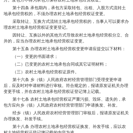
方。发包方不得为承包方保存农村土地承包经营权证。
第十四条 承包期内，承包方采取转包、出租、入股方式流转土
地承包经营权的，不须办理农村土地承包经营权证变更。
采取转让、互换方式流转土地承包经营权的，当事人可以要求办
理农村土地承包经营权证变更登记。
因转让、互换以外的其他方式导致农村土地承包经营权分立、合
并的，应当办理农村土地承包经营权证变更。
第十五条 办理农村土地承包经营权变更申请应提交以下材料：
（一）变更的书面请求；
（二）已变更的农村土地承包合同或其它证明材料；
（三）农村土地承包经营权证原件。
第十六条 乡（镇）人民政府农村经营管理部门受理变更申请
后，应及时对申请材料进行审核。符合规定的，报请原发证机关办理
变更手续，并在农村土地承包经营权证登记簿上记载。
第十七条 农村土地承包经营权证严重污损、毁坏、遗失的，承
包方应向乡（镇）人民政府农村经营管理部门申请换发、补发。
经乡（镇）人民政府农村经营管理部门审核后，报请原发证机关
办理换发、补发手续。
第十八条 办理农村土地承包经营权证换发、补发手续，应以农
村土地经营权证登记簿记载的内容为准。