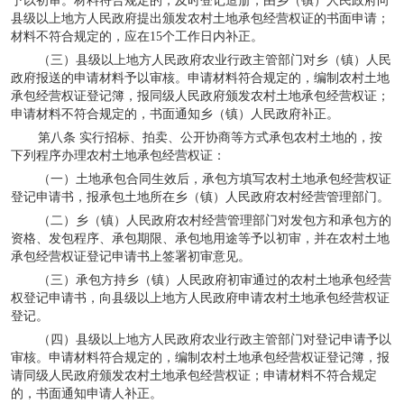
予以初审。材料符合规定的，及时登记造册，由乡（镇）人民政府向
县级以上地方人民政府提出颁发农村土地承包经营权证的书面申请；
材料不符合规定的，应在
15
个工作日内补正。
（三）县级以上地方人民政府农业行政主管部门对乡（镇）人民
政府报送的申请材料予以审核。申请材料符合规定的，编制农村土地
承包经营权证登记簿，报同级人民政府颁发农村土地承包经营权证；
申请材料不符合规定的，书面通知乡（镇）人民政府补正。
第八条 实行招标、拍卖、公开协商等方式承包农村土地的，按
下列程序办理农村土地承包经营权证：
（一）土地承包合同生效后，承包方填写农村土地承包经营权证
登记申请书，报承包土地所在乡（镇）人民政府农村经营管理部门。
（二）乡（镇）人民政府农村经营管理部门对发包方和承包方的
资格、发包程序、承包期限、承包地用途等予以初审，并在农村土地
承包经营权证登记申请书上签署初审意见。
（三）承包方持乡（镇）人民政府初审通过的农村土地承包经营
权登记申请书，向县级以上地方人民政府申请农村土地承包经营权证
登记。
（四）县级以上地方人民政府农业行政主管部门对登记申请予以
审核。申请材料符合规定的，编制农村土地承包经营权证登记簿，报
请同级人民政府颁发农村土地承包经营权证；申请材料不符合规定
的，书面通知申请人补正。