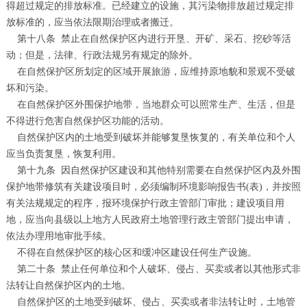
得超过规定的排放标准。已经建立的设施，其污染物排放超过规定排
放标准的，应当依法限期治理或者搬迁。
第十八条
禁止在自然保护区内进行开垦、开矿、采石、挖砂等活
动；但是，法律、行政法规另有规定的除外。
在自然保护区所划定的区域开展旅游，应维持原地貌和景观不受破
坏和污染。
在自然保护区外围保护地带，当地群众可以照常生产、生活，但是
不得进行危害自然保护区功能的活动。
自然保护区内的土地受到破坏并能够复垦恢复的，有关单位和个人
应当负责复垦，恢复利用。
第十九条
因自然保护区建设和其他特别需要在自然保护区内及外围
保护地带修筑有关建设项目时，必须编制环境影响报告书
(
表
)
，并按照
有关法规规定的程序，报环境保护行政主管部门审批；建设项目用
地，应当向县级以上地方人民政府土地管理行政主管部门提出申请，
依法办理用地审批手续。
不得在自然保护区的核心区和缓冲区建设任何生产设施。
第二十条
禁止任何单位和个人破坏、侵占、买卖或者以其他形式非
法转让自然保护区内的土地。
自然保护区的土地受到破坏、侵占、买卖或者非法转让时，土地管