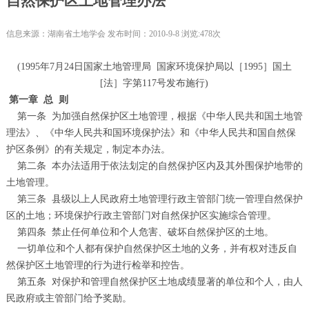
自然保护区土地管理办法
信息来源：湖南省土地学会 发布时间：2010-9-8 浏览:478次
(1995
年
7
月
24
日国家土地管理局
国家环境保护局以［
1995
］国土
[
法］字第
117
号发布施行
)
第一章
总
则
第一条
为加强自然保护区土地管理，根据《中华人民共和国土地管
理法》、《中华人民共和国环境保护法》和《中华人民共和国自然保
护区条例》的有关规定，制定本办法。
第二条
本办法适用于依法划定的自然保护区内及其外围保护地带的
土地管理。
第三条
县级以上人民政府土地管理行政主管部门统一管理自然保护
区的土地；环境保护行政主管部门对自然保护区实施综合管理。
第四条
禁止任何单位和个人危害、破坏自然保护区的土地。
一切单位和个人都有保护自然保护区土地的义务，并有权对违反自
然保护区土地管理的行为进行检举和控告。
第五条
对保护和管理自然保护区土地成绩显著的单位和个人，由人
民政府或主管部门给予奖励。