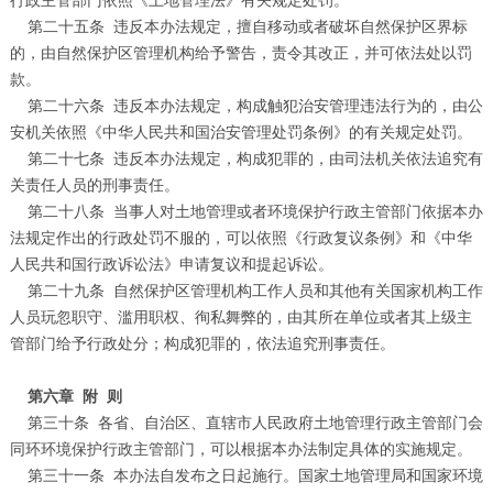
行政主管部门依照《土地管理法》有关规定处罚。
第二十五条
违反本办法规定，擅自移动或者破坏自然保护区界标
的，由自然保护区管理机构给予警告，责令其改正，并可依法处以罚
款。
第二十六条
违反本办法规定，构成触犯治安管理违法行为的，由公
安机关依照《中华人民共和国治安管理处罚条例》的有关规定处罚。
第二十七条
违反本办法规定，构成犯罪的，由司法机关依法追究有
关责任人员的刑事责任。
第二十八条
当事人对土地管理或者环境保护行政主管部门依据本办
法规定作出的行政处罚不服的，可以依照《行政复议条例》和《中华
人民共和国行政诉讼法》申请复议和提起诉讼。
第二十九条
自然保护区管理机构工作人员和其他有关国家机构工作
人员玩忽职守、滥用职权、徇私舞弊的，由其所在单位或者其上级主
管部门给予行政处分；构成犯罪的，依法追究刑事责任。
第六章
附
则
第三十条
各省、自治区、直辖市人民政府土地管理行政主管部门会
同环环境保护行政主管部门，可以根据本办法制定具体的实施规定。
第三十一条
本办法自发布之日起施行。国家土地管理局和国家环境